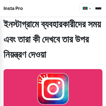
Insta Pro
ইনস্টাগ্রামে ব্যবহারকারীদের সময়
এবং তারা কী দেখবে তার উপর
নিয়ন্ত্রণ দেওয়া