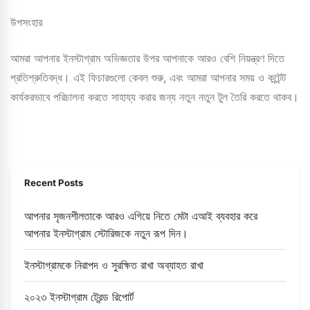
উপসংহার
আমরা আপনার ইনস্টাগ্রাম অভিজ্ঞতার উপর আপনাকে আরও বেশি নিয়ন্ত্রণ দিতে
প্রতিশ্রুতিবদ্ধ। এই ফিচারগুলো কেবল শুরু, এবং আমরা আপনার সময় ও কন্টেন্ট
কার্যকরভাবে পরিচালনা করতে সাহায্য করার জন্য নতুন নতুন টুল তৈরি করতে থাকব।
Recent Posts
আপনার সৃজনশীলতাকে আরও এগিয়ে নিতে মেটা এআই ব্যবহার করে
আপনার ইনস্টাগ্রাম স্টোরিজকে নতুন রূপ দিন।
ইনস্টাগ্রামকে নিরাপদ ও সুরক্ষিত রাখা অব্যাহত রাখা
২০২৩ ইনস্টাগ্রাম ট্রেন্ড রিপোর্ট