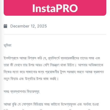
December 12, 2025
ভূমিকা
ইনস্টাগ্রামে আমরা বিশ্বাস করি যে, প্ল্যাটফর্মে ব্যবহারকারীদের তাদের সময় এবং
তারা কী দেখবে তার উপর আরও বেশি নিয়ন্ত্রণ থাকা উচিত। আপনার অভিজ্ঞতাকে
নিজের মতো করে সাজানোর জন্য প্রয়োজনীয় টুলস সরবরাহ করতে আমরা ক্রমাগত
নতুন ফিচার এবং উন্নতির উপর কাজ করছি।
সময় ব্যবস্থাপনার ফিচারসমূহ
আমরা বুঝি যে সোশ্যাল মিডিয়ায় সময় কাটানো উদ্দেশ্যমূলক এবং অর্থবহ হওয়া