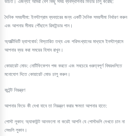
উচিত। এজন্যই আমরা বেশ কিছু সময় ব্যবস্থাপনার ফিচার চালু করেছি:
দৈনিক সময়সীমা: ইনস্টাগ্রাম ব্যবহারের জন্য একটি দৈনিক সময়সীমা নির্ধারণ করুন
এবং আপনার সীমায় পৌঁছালে রিমাইন্ডার পান।
অ্যাক্টিভিটি ড্যাশবোর্ড: বিস্তারিত তথ্য এবং পরিসংখ্যানের মাধ্যমে ইনস্টাগ্রামে
আপনার ব্যয় করা সময়ের হিসাব রাখুন।
কোয়ায়েট মোড: নোটিফিকেশন পজ করতে এবং সবচেয়ে গুরুত্বপূর্ণ বিষয়গুলিতে
মনোযোগ দিতে কোয়ায়েট মোড চালু করুন।
কন্টেন্ট নিয়ন্ত্রণ
আপনার ফিডে কী দেখা যাবে তা নিয়ন্ত্রণ করার ক্ষমতা আপনার হাতে:
পোস্ট লুকান: অ্যাকাউন্ট আনফলো না করেই আপনি যে পোস্টগুলি দেখতে চান না
সেগুলি লুকান।