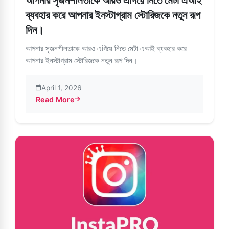
আপনার সৃজনশীলতাকে আরও এগিয়ে নিতে মেটা এআই
ব্যবহার করে আপনার ইনস্টাগ্রাম স্টোরিজকে নতুন রূপ
দিন।
আপনার সৃজনশীলতাকে আরও এগিয়ে নিতে মেটা এআই ব্যবহার করে
আপনার ইনস্টাগ্রাম স্টোরিজকে নতুন রূপ দিন।
April 1, 2026
Read More
about আপনার সৃজনশীলতাকে আরও এগিয়ে নিতে মেটা এআই ব্যবহার করে আপনার ইন