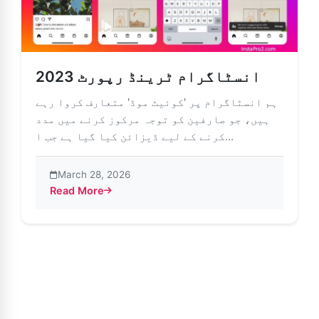
2023 انسٹاگرام ٹرینڈ رپورٹ
ہم انسٹاگرام پر 'کوئیٹ موڈ' متعارف کروا رہے
ہیں، جو صارفین کو توجہ مرکوز کرنے میں مدد
کرنے کے لیے ڈیزائن کیا گیا ہے جب ا...
March 28, 2026
Read More
about 2023 انسٹاگرام ٹرینڈ رپورٹ