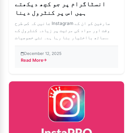
انسٹاگرام پر جو کچھ دیکھتے
ہیں اس پر کنٹرول دینا
جانیں کہ کس طرح Instagram صارفین کو ان کے
وقت اور مواد کی مرئیت پر زیادہ کنٹرول کے
ساتھ بااختیار بنا رہا ہے۔ نئی خصوصیات...
December 12, 2025
Read More
ر انسٹاگرام پر جو کچھ دیکھتے ہیں اس پر کنٹرول دینا