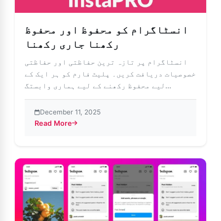
انسٹاگرام کو محفوظ اور محفوظ
رکھنا جاری رکھنا
انسٹاگرام پر تازہ ترین حفاظتی اور حفاظتی
خصوصیات دریافت کریں۔ پلیٹ فارم کو ہر ایک کے
لیے محفوظ رکھنے کے لیے ہماری وابستگ...
December 11, 2025
Read More
about انسٹاگرام کو محفوظ اور محفوظ رکھنا جاری رکھنا