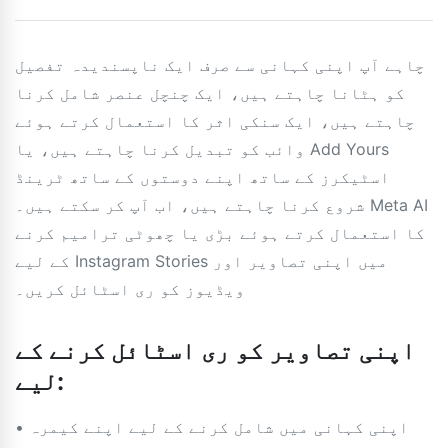
چاہے آپ اپنی کہانی سے صرف ایک ناپسندیدہ تفصیل
کو ہٹانا چاہتے ہیں، ایک چنچل عنصر شامل کرنا
چاہتے ہیں، ایک سنکی اثر کا استعمال کرتے ہوئے
وائب کو تبدیل کرنا چاہتے ہیں، یا Add Yours
اسٹیکرز کے ساتھ اپنے دوستوں کے ساتھ ٹرینڈ
شروع کرنا چاہتے ہیں، اب آپ کر سکتے ہیں۔ Meta AI
کا استعمال کرتے ہوئے بڑی یا چھوٹی ترامیم کرنے
کے لیے Instagram Stories میں اپنی تصاویر اور
ویڈیوز کو ری اسٹائل کریں۔
اپنی تصاویر کو ری اسٹائل کرنے کے
لیے:
• اپنی کہانی میں شامل کرنے کے لیے اپنے کیمرہ