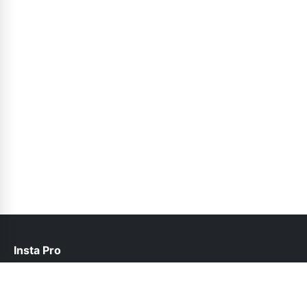
Insta Pro
contact@instapro.com.co