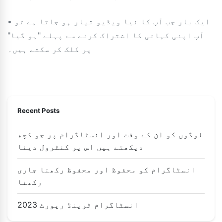
• ایک بار جب آپ کا نیا ویڈیو تیار ہو جاتا ہے تو
آپ اپنی کہانی کا اشتراک کرنے سے پہلے "ہو گیا"
پر کلک کر سکتے ہیں۔
Recent Posts
لوگوں کو ان کے وقت اور انسٹاگرام پر جو کچھ
دیکھتے ہیں اس پر کنٹرول دینا
انسٹاگرام کو محفوظ اور محفوظ رکھنا جاری
رکھنا
2023 انسٹاگرام ٹرینڈ رپورٹ