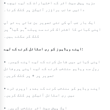
• مزید پیش سیٹ اثر کے اختیارات کے لیے نیچے
دائیں جانب براؤزر آئیکن پر کلک کرنا۔
ایک بار جب آپ کی نئی تصویر بن جاتی ہے تو آپ
اپنی کہانی کا اشتراک کرنے سے پہلے "ہو گیا" پر
کلک کر سکتے ہیں۔
اپنے ویڈیوز کو ری اسٹائل کرنے کے لیے:
• اپنی کہانی میں شامل کرنے کے لیے اپنے کیمرہ
رول سے ویڈیو منتخب کرنے کے لیے اپنی پروفائل
تصویر پر + پر کلک کریں۔
• اپنے ویڈیو کو منتخب کرنے کے بعد، اوپری ٹرے
میں ری اسٹائل آئیکن پر کلک کریں۔
• ایک پیش سیٹ اثر منتخب کریں۔