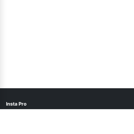
Insta Pro
contact@instapro.com.co
Links