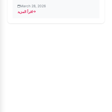
March 28, 2026
اقرأ المزيد
about تقرير اتجاهات إنستغرام لعام ٢٠٢٣