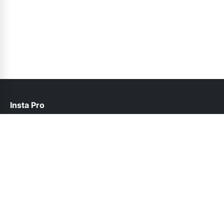
Insta Pro
contact@instapro.com.co
Links
About Us
Privacy Policy
Contact Us