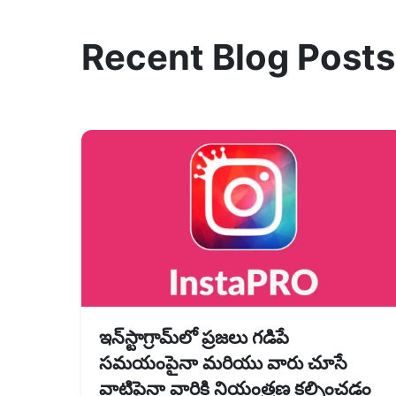
Recent Blog Posts
ఇన్‌స్టాగ్రామ్‌లో ప్రజలు గడిపే
సమయంపైనా మరియు వారు చూసే
వాటిపైనా వారికి నియంత్రణ కల్పించడం