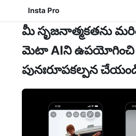
Insta Pro
మీ సృజనాత్మకతను మరింత
మెటా AIని ఉపయోగించి మీ 
పునఃరూపకల్పన చేయండ