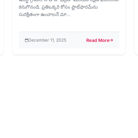
కనుగొనండి. ప్రతిఒక్కరి కోసం ప్లాట్‌ఫారమ్‌ను
సురక్షితంగా ఉంచాలనే మా...
December 11, 2025
Read More
మ్‌లో ప్రజలు గడిపే సమయంపైనా మరియు వారు చూసే వాటిపైనా వారికి నియంత్రణ క
about ఇన్‌స్టాగ్రామ్‌ను సురక