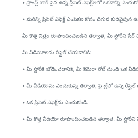
• ప్రాంప్ట్ బార్ పైన ఉన్న ప్రీసెట్ ఎఫెక్ట్‌లలో ఒకదాన్ని ఎంచు
• మరిన్ని ప్రీసెట్ ఎఫెక్ట్ ఎంపికల కోసం దిగువ కుడివైపున ఉన్న
మీ కొత్త చిత్రం రూపొందించబడిన తర్వాత, మీ స్టోరీని షేర్ 
మీ వీడియోలను రీస్టైల్ చేయడానికి:
• మీ స్టోరీకి జోడించడానికి, మీ కెమెరా రోల్ నుండి ఒక వీడ
• మీ వీడియోను ఎంచుకున్న తర్వాత, పై ట్రేలో ఉన్న రీస్టైల్ ఐక
• ఒక ప్రీసెట్ ఎఫెక్ట్‌ను ఎంచుకోండి.
• మీ కొత్త వీడియో రూపొందించబడిన తర్వాత, మీ స్టోరీని ష