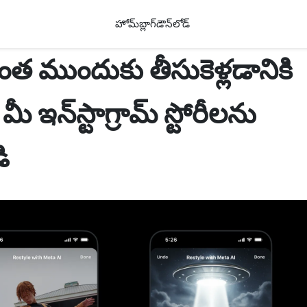
హోమ్
బ్లాగ్
డౌన్‌లోడ్
 ముందుకు తీసుకెళ్లడానికి
ఇన్‌స్టాగ్రామ్ స్టోరీలను
ి