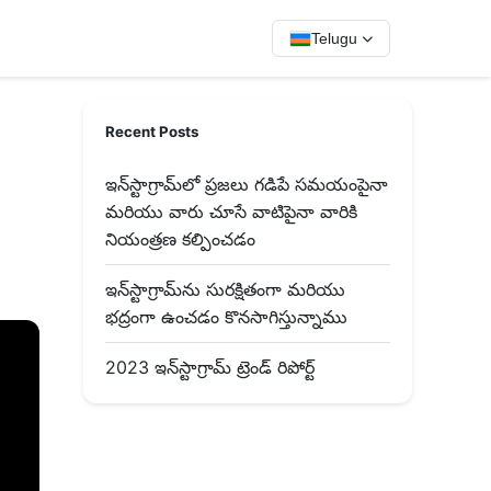
Telugu
Recent Posts
ఇన్‌స్టాగ్రామ్‌లో ప్రజలు గడిపే సమయంపైనా
మరియు వారు చూసే వాటిపైనా వారికి
నియంత్రణ కల్పించడం
ఇన్‌స్టాగ్రామ్‌ను సురక్షితంగా మరియు
భద్రంగా ఉంచడం కొనసాగిస్తున్నాము
2023 ఇన్‌స్టాగ్రామ్ ట్రెండ్ రిపోర్ట్