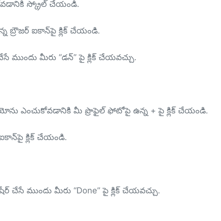
కోవడానికి స్క్రోల్ చేయండి.
 బ్రౌజర్ ఐకాన్‌పై క్లిక్ చేయండి.
చేసే ముందు మీరు “డన్” పై క్లిక్ చేయవచ్చు.
ియోను ఎంచుకోవడానికి మీ ప్రొఫైల్ ఫోటోపై ఉన్న + పై క్లిక్ చేయండి.
ాన్‌పై క్లిక్ చేయండి.
ేర్ చేసే ముందు మీరు “Done” పై క్లిక్ చేయవచ్చు.