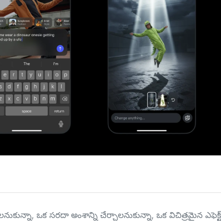
ున్నా, ఒక సరదా అంశాన్ని చేర్చాలనుకున్నా, ఒక విచిత్రమైన ఎఫెక్ట్