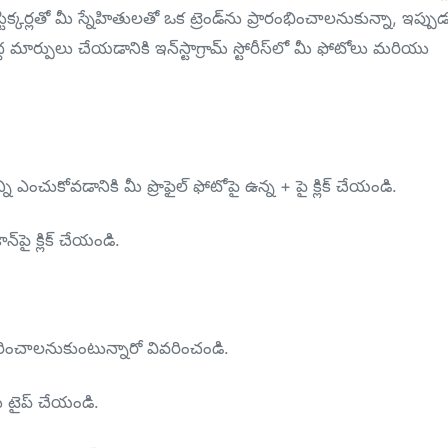
క్కర్లతో మీ స్నేహితులతో ఒక ట్రెండ్‌ను ప్రారంభించాలనుకున్నా, ఇప్పు
మార్పులు చేయడానికి ఇన్‌స్టాగ్రామ్ స్టోరీస్‌లో మీ ఫోటోలు మరియు
న్ని ఎంచుకోవడానికి మీ ప్రొఫైల్ ఫోటోపై ఉన్న + పై క్లిక్ చేయండి.
్‌పై క్లిక్ చేయండి.
ించాలనుకుంటున్నారో వివరించండి.
ు టైప్ చేయండి.