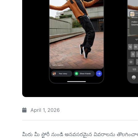
April 1, 2026
మీరు మీ స్టోరీ నుండి అనవసరమైన వివరాలను తొలగించాలనుక