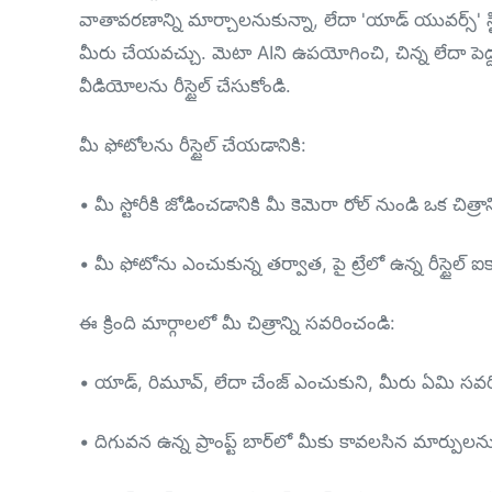
వాతావరణాన్ని మార్చాలనుకున్నా, లేదా 'యాడ్ యువర్స్' స్టి
మీరు చేయవచ్చు. మెటా AIని ఉపయోగించి, చిన్న లేదా పెద్ద 
వీడియోలను రీస్టైల్ చేసుకోండి.
మీ ఫోటోలను రీస్టైల్ చేయడానికి:
• మీ స్టోరీకి జోడించడానికి మీ కెమెరా రోల్ నుండి ఒక చిత్రా
• మీ ఫోటోను ఎంచుకున్న తర్వాత, పై ట్రేలో ఉన్న రీస్టైల్ ఐకాన
ఈ క్రింది మార్గాలలో మీ చిత్రాన్ని సవరించండి:
• యాడ్, రిమూవ్, లేదా చేంజ్ ఎంచుకుని, మీరు ఏమి సవర
• దిగువన ఉన్న ప్రాంప్ట్ బార్‌లో మీకు కావలసిన మార్పులన