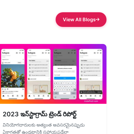
View All Blogs
2023 ఇన్‌స్టాగ్రామ్ ట్రెండ్ రిపోర్ట్
వినియోగదారులకు అత్యంత అవసరమైనప్పుడు
ఏకాగ్రతతో ఉండటానికి సహాయపడేలా