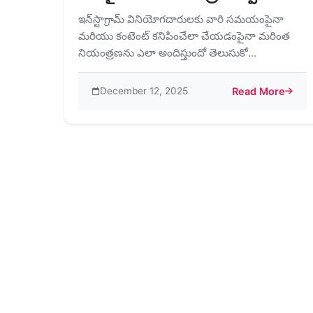
ఇన్‌స్టాగ్రామ్ వినియోగదారులకు వారి సమయంపైనా
మరియు కంటెంట్ కనిపించేలా చేయడంపైనా మరింత
నియంత్రణను ఎలా అందిస్తుందో తెలుసుకో...
December 12, 2025
Read More
about ఇన్‌స్టాగ్రా