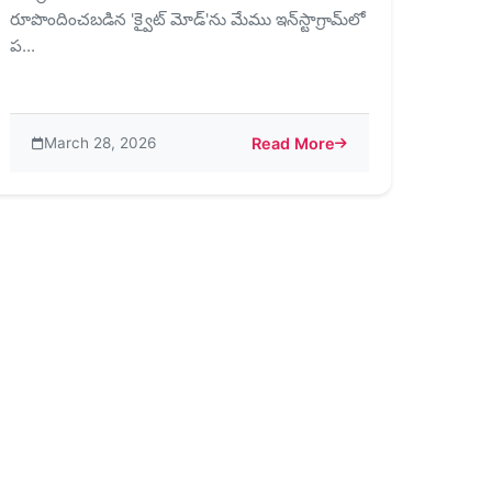
రూపొందించబడిన 'క్వైట్ మోడ్'ను మేము ఇన్‌స్టాగ్రామ్‌లో
ప...
March 28, 2026
Read More
ల్పించడం
్షితంగా మరియు భద్రంగా ఉంచడం కొనసాగిస్తున్నాము
about 2023 ఇన్‌స్టాగ్రామ్ ట్రెండ్ రిపోర్ట్