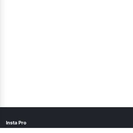
Insta Pro
contact@instapro.com.co