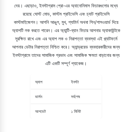
দেয়। এছাড়াও, ইনস্টাগ্রাম প্রো-এর অ্যানোনিমাস ফিচারগুলোর মধ্যে
রয়েছে ঘোস্ট মোড, কাস্টম প্রাইভেসি এবং চ্যাট প্রাইভেসি
কাস্টমাইজেশন। আপনি আঙুল, মুখ, প্যাটার্ন অথবা পিন/পাসওয়ার্ড দিয়ে
অ্যাপটি লক করতে পারেন। এর অ্যান্টি-ব্যান ফিচার আপনার অ্যাকাউন্টকে
সুরক্ষিত রাখে এবং এর অ্যাপ লক ও নিরাপত্তা ব্যবস্থা এই প্ল্যাটফর্মে
আপনার ডেটার নিরাপত্তা নিশ্চিত করে। অ্যান্ড্রয়েড ব্যবহারকারীদের জন্য
ইনস্টাগ্রামে তাদের সামাজিক প্রভাব এবং সামাজিক ক্ষমতা বাড়ানোর জন্য
এটি একটি সম্পূর্ণ প্যাকেজ।
অ্যাপ
ইনস্টা
ভার্সন
সর্বশেষ
আপডেট
১ মিনিট