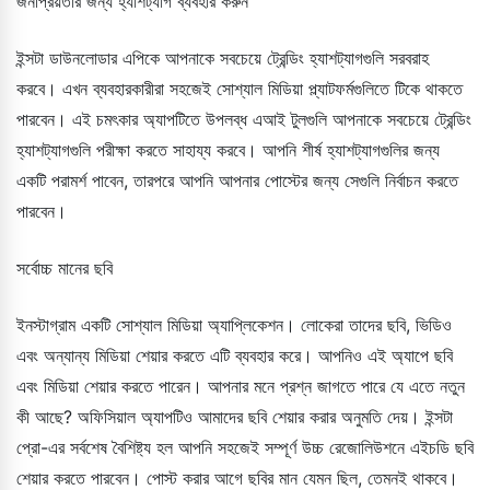
জনপ্রিয়তার জন্য হ্যাশট্যাগ ব্যবহার করুন
ইন্সটা ডাউনলোডার এপিকে আপনাকে সবচেয়ে ট্রেন্ডিং হ্যাশট্যাগগুলি সরবরাহ
করবে। এখন ব্যবহারকারীরা সহজেই সোশ্যাল মিডিয়া প্ল্যাটফর্মগুলিতে টিকে থাকতে
পারবেন। এই চমৎকার অ্যাপটিতে উপলব্ধ এআই টুলগুলি আপনাকে সবচেয়ে ট্রেন্ডিং
হ্যাশট্যাগগুলি পরীক্ষা করতে সাহায্য করবে। আপনি শীর্ষ হ্যাশট্যাগগুলির জন্য
একটি পরামর্শ পাবেন, তারপরে আপনি আপনার পোস্টের জন্য সেগুলি নির্বাচন করতে
পারবেন।
সর্বোচ্চ মানের ছবি
ইনস্টাগ্রাম একটি সোশ্যাল মিডিয়া অ্যাপ্লিকেশন। লোকেরা তাদের ছবি, ভিডিও
এবং অন্যান্য মিডিয়া শেয়ার করতে এটি ব্যবহার করে। আপনিও এই অ্যাপে ছবি
এবং মিডিয়া শেয়ার করতে পারেন। আপনার মনে প্রশ্ন জাগতে পারে যে এতে নতুন
কী আছে? অফিসিয়াল অ্যাপটিও আমাদের ছবি শেয়ার করার অনুমতি দেয়। ইন্সটা
প্রো-এর সর্বশেষ বৈশিষ্ট্য হল আপনি সহজেই সম্পূর্ণ উচ্চ রেজোলিউশনে এইচডি ছবি
শেয়ার করতে পারবেন। পোস্ট করার আগে ছবির মান যেমন ছিল, তেমনই থাকবে।