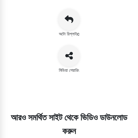
অটো রিপ্লাইc
মিডিয়া শেয়ারিং
আরও সমর্থিত সাইট থেকে ভিডিও ডাউনলোড
করুন