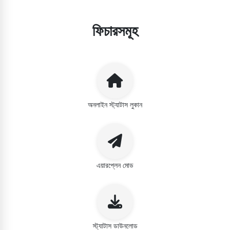
ফিচারসমূহ
অনলাইন স্ট্যাটাস লুকান
এয়ারপ্লেন মোড
স্ট্যাটাস ডাউনলোড