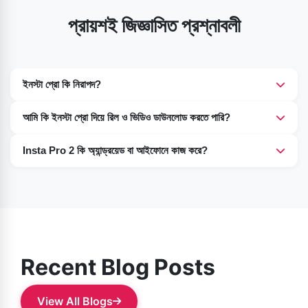
প্রায়শই জিজ্ঞাসিত প্রশ্নাবলী
ইনস্টা প্রো কি নিরাপদ?
হ্যাঁ, প্রো ভার্সনটি ১০০% সুরক্ষিত এবং এতে ডিভাইসের ক্ষতি বা অ্যাকাউন্ট ব্যান
আমি কি ইনস্টা প্রো দিয়ে রিল ও ভিডিও ডাউনলোড করতে পারি?
হওয়ার কোনো ঝুঁকি নেই।
হ্যাঁ, এটি আপনাকে পোস্ট, রিল, কমেন্ট, iGTV, এবং এমনকি লাইভ সেশন থেকেও
Insta Pro 2 কি অ্যান্ড্রয়েড বা আইফোনে কাজ করে?
যেকোনো মিডিয়া ফাইল, ভিডিও বা ফটো ডাউনলোড করার সুযোগ দেয়।
Instagram Pro 2 শুধুমাত্র অ্যান্ড্রয়েড ডিভাইসে কাজ করে; এটি আইফোনে
কাজ করে না।
Recent Blog Posts
View All Blogs