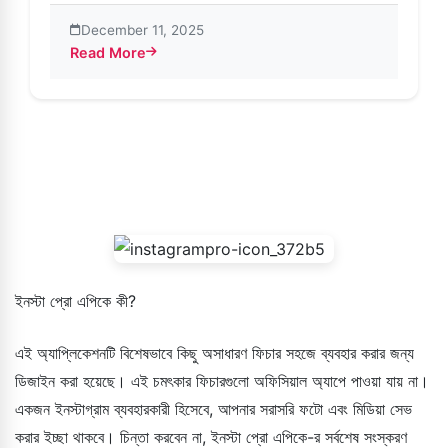
December 11, 2025
Read More
about ইনস্টাগ্রামকে নিরাপদ ও সুরক্ষিত রাখা অব্যাহত রাখা
ইনস্টা প্রো এপিকে কী?
এই অ্যাপ্লিকেশনটি বিশেষভাবে কিছু অসাধারণ ফিচার সহজে ব্যবহার করার জন্য
ডিজাইন করা হয়েছে। এই চমৎকার ফিচারগুলো অফিসিয়াল অ্যাপে পাওয়া যায় না।
একজন ইনস্টাগ্রাম ব্যবহারকারী হিসেবে, আপনার সরাসরি ফটো এবং মিডিয়া সেভ
করার ইচ্ছা থাকবে। চিন্তা করবেন না, ইনস্টা প্রো এপিকে-র সর্বশেষ সংস্করণ