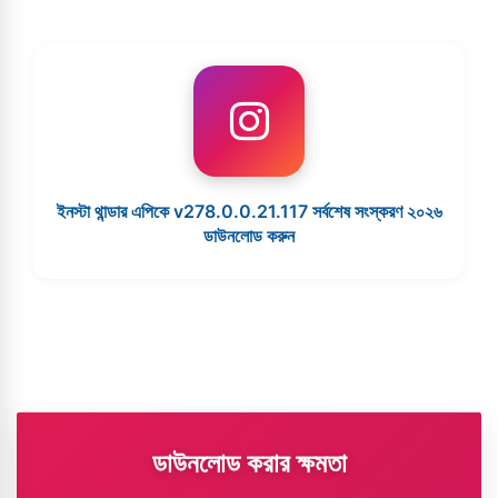
ইনস্টা থান্ডার এপিকে v278.0.0.21.117 সর্বশেষ সংস্করণ ২০২৬
ডাউনলোড করুন
ডাউনলোড করার ক্ষমতা