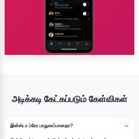
அடிக்கடி கேட்கப்படும் கேள்விகள்
இன்ஸ்டா ப்ரோ பாதுகாப்பானதா?
ஆம், ப்ரோ பதிப்பு 100% பாதுகாப்பானது, சாதன ஆபத்துகள்