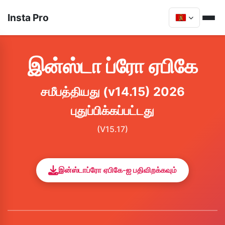
Insta Pro
இன்ஸ்டா ப்ரோ ஏபிகே
சமீபத்தியது (v14.15) 2026
புதுப்பிக்கப்பட்டது
(V15.17)
இன்ஸ்டாப்ரோ ஏபிகே-ஐ பதிவிறக்கவும்