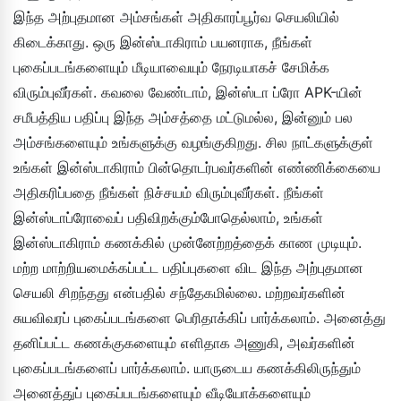
இந்த அற்புதமான அம்சங்கள் அதிகாரப்பூர்வ செயலியில்
கிடைக்காது. ஒரு இன்ஸ்டாகிராம் பயனராக, நீங்கள்
புகைப்படங்களையும் மீடியாவையும் நேரடியாகச் சேமிக்க
விரும்புவீர்கள். கவலை வேண்டாம், இன்ஸ்டா ப்ரோ APK-யின்
சமீபத்திய பதிப்பு இந்த அம்சத்தை மட்டுமல்ல, இன்னும் பல
அம்சங்களையும் உங்களுக்கு வழங்குகிறது. சில நாட்களுக்குள்
உங்கள் இன்ஸ்டாகிராம் பின்தொடர்பவர்களின் எண்ணிக்கையை
அதிகரிப்பதை நீங்கள் நிச்சயம் விரும்புவீர்கள். நீங்கள்
இன்ஸ்டாப்ரோவைப் பதிவிறக்கும்போதெல்லாம், உங்கள்
இன்ஸ்டாகிராம் கணக்கில் முன்னேற்றத்தைக் காண முடியும்.
மற்ற மாற்றியமைக்கப்பட்ட பதிப்புகளை விட இந்த அற்புதமான
செயலி சிறந்தது என்பதில் சந்தேகமில்லை. மற்றவர்களின்
சுயவிவரப் புகைப்படங்களை பெரிதாக்கிப் பார்க்கலாம். அனைத்து
தனிப்பட்ட கணக்குகளையும் எளிதாக அணுகி, அவர்களின்
புகைப்படங்களைப் பார்க்கலாம். யாருடைய கணக்கிலிருந்தும்
அனைத்துப் புகைப்படங்களையும் வீடியோக்களையும்