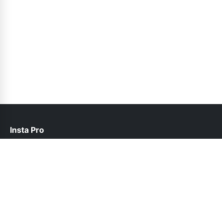
Insta Pro
contact@instapro.com.co
Follow Us