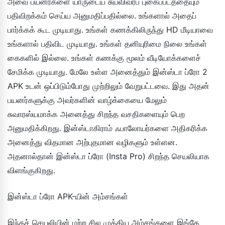
அவை பயனர்களை யாருடைய சுயவிவரப் புகைப்படத்தையும்
பதிவிறக்கம் செய்ய அனுமதிப்பதில்லை. உங்களால் அதைப்
பார்க்கக் கூட முடியாது. உங்கள் கணக்கிலிருந்து HD மீடியாவை
உங்களால் பதிவிட முடியாது. உங்கள் தனியுரிமை நிலை உங்கள்
கைகளில் இல்லை. உங்கள் கணக்கு மூலம் வீடியோக்களைச்
சேமிக்க முடியாது. மேலே உள்ள அனைத்தும் இன்ஸ்டா ப்ரோ 2
APK உடன் ஒப்பிடும்போது முற்றிலும் வேறுபட்டவை. இது அதன்
பயனர்களுக்கு அவர்களின் வாழ்க்கையை மேலும்
சுவாரஸ்யமாக்க அனைத்து சிறந்த வசதிகளையும் பெற
அனுமதிக்கிறது. இன்ஸ்டாகிராம் ஃபாலோயர்களை அதிகரிக்க
அனைத்து விதமான அற்புதமான வழிகளும் உள்ளன.
அதனால்தான் இன்ஸ்டா ப்ரோ (Insta Pro) சிறந்த செயலியாக
விளங்குகிறது.
இன்ஸ்டா ப்ரோ APK-யின் அம்சங்கள்
இந்தச் செயலியின் மற்ற சில முக்கிய அம்சங்களை இங்கே