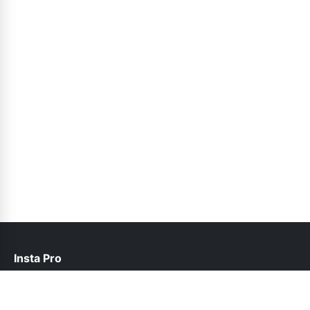
Insta Pro
contact@instapro.com.co