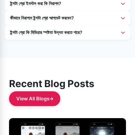
ইন্সটা প্রো ইনস্টল করা কি নিরাপদ?
এটি শক্তিশালী গোপনীয়তা-ভিত্তিক বিকল্পের মাধ্যমে সুরক্ষা প্রদান করে। সিস্টেমটি
কীভাবে নিরাপদে ইন্সটা প্রো আপডেট করবেন?
সংরক্ষিত ফাইলগুলির নিরাপদ ব্যবস্থাপনা নিশ্চিত করে। অনেক ব্যবহারকারী নিয়মিত
এই পৃষ্ঠায় যান, ডাউনলোড বোতামে ট্যাপ করুন যা ডাউনলোড পৃষ্ঠাটি নিয়ে যাবে।
সামাজিক ব্যবহারের জন্য এর ওপর আস্থা রাখেন।
ইন্সটা প্রো কি মিডিয়ার স্পষ্টতা উন্নত করতে পারে?
সেখানে থাকা ডাউনলোড বোতামটি ব্যবহার করে সর্বশেষ APK ফাইলটি নিন এবং
এতে এমন কন্ট্রোল রয়েছে যা ছবির গুরুত্বপূর্ণ বিবরণ সুরক্ষিত রাখে। ব্যবহারকারীরা
অ্যাপটি নিরাপদে আপডেট করুন।
নিরাপদ এডিটিং পয়েন্টের মাধ্যমে ফিল্টার অ্যাডজাস্ট করেন। পোস্টিংয়ের কাজ করার
সময় সিস্টেমটি চমৎকার স্বচ্ছতা বজায় রাখতে সহায়তা করে।
Recent Blog Posts
View All Blogs