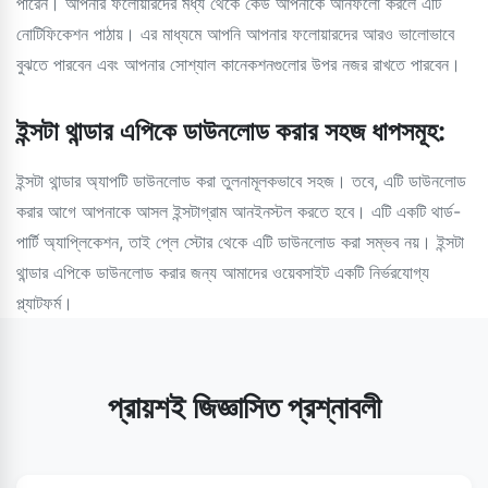
পারেন। আপনার ফলোয়ারদের মধ্য থেকে কেউ আপনাকে আনফলো করলে এটি
নোটিফিকেশন পাঠায়। এর মাধ্যমে আপনি আপনার ফলোয়ারদের আরও ভালোভাবে
বুঝতে পারবেন এবং আপনার সোশ্যাল কানেকশনগুলোর উপর নজর রাখতে পারবেন।
ইন্সটা থান্ডার এপিকে ডাউনলোড করার সহজ ধাপসমূহ:
ইন্সটা থান্ডার অ্যাপটি ডাউনলোড করা তুলনামূলকভাবে সহজ। তবে, এটি ডাউনলোড
করার আগে আপনাকে আসল ইন্সটাগ্রাম আনইনস্টল করতে হবে। এটি একটি থার্ড-
পার্টি অ্যাপ্লিকেশন, তাই প্লে স্টোর থেকে এটি ডাউনলোড করা সম্ভব নয়। ইন্সটা
থান্ডার এপিকে ডাউনলোড করার জন্য আমাদের ওয়েবসাইট একটি নির্ভরযোগ্য
প্ল্যাটফর্ম।
প্রায়শই জিজ্ঞাসিত প্রশ্নাবলী