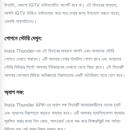
উন্নতি, যেগুলো IGTV ডাউনলোডিং সাপোর্ট করে না। এই ফিচারের মাধ্যমে,
আপনি IGTV ভিডিও ডাউনলোড করে পরে দেখার জন্য উপভোগ করতে পারেন,
এমনকি অফলাইনেও।
গোপনে স্টোরি দেখুন:
Insta Thunder-এর এই ফিচারের মাধ্যমে আপনি এখন অন্যদের স্টোরি
গোপনে দেখতে পারবেন। এটি আপনার দেখার স্ট্যাটাস গোপন রাখে এবং অন্যদের
স্টোরি ভিউয়ার লিস্টে আপনার ইউজারনেম দেখানো থেকে বিরত রাখে। এই ফিচারটি
আপনার সোশ্যাল মিডিয়া অভিজ্ঞতায় নিরাপত্তার একটি অতিরিক্ত স্তর যোগ করে।
অ্যাপ লক:
Insta Thunder APK-এর অ্যাপ লক ফিচারটি ব্যবহারকারীদের তাদের চ্যাট
এবং অ্যাপের নিরাপত্তা বাড়াতে সাহায্য করে। এটি আপনার অ্যাপ্লিকেশন ব্যবহার
সুরক্ষিত করার জন্য পিন কোড, পাসওয়ার্ড থেকে শুরু করে ফিঙ্গারপ্রিন্ট লক পর্যন্ত
বিভিন্ন লক সেট করার বিকল্প প্রদান করে।